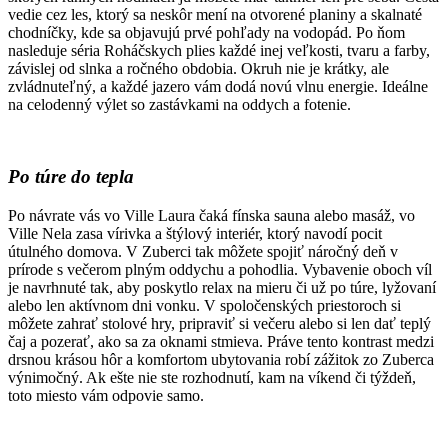
vedie cez les, ktorý sa neskôr mení na otvorené planiny a skalnaté
chodníčky, kde sa objavujú prvé pohľady na vodopád. Po ňom
nasleduje séria Roháčskych plies každé inej veľkosti, tvaru a farby,
závislej od slnka a ročného obdobia. Okruh nie je krátky, ale
zvládnuteľný, a každé jazero vám dodá novú vlnu energie. Ideálne
na celodenný výlet so zastávkami na oddych a fotenie.
Po túre do tepla
Po návrate vás vo Ville Laura čaká fínska sauna alebo masáž, vo
Ville Nela zasa vírivka a štýlový interiér, ktorý navodí pocit
útulného domova. V Zuberci tak môžete spojiť náročný deň v
prírode s večerom plným oddychu a pohodlia. Vybavenie oboch víl
je navrhnuté tak, aby poskytlo relax na mieru či už po túre, lyžovaní
alebo len aktívnom dni vonku. V spoločenských priestoroch si
môžete zahrať stolové hry, pripraviť si večeru alebo si len dať teplý
čaj a pozerať, ako sa za oknami stmieva. Práve tento kontrast medzi
drsnou krásou hôr a komfortom ubytovania robí zážitok zo Zuberca
výnimočný. Ak ešte nie ste rozhodnutí, kam na víkend či týždeň,
toto miesto vám odpovie samo.
Buďte medzi prvými, čo sa dozvedia o