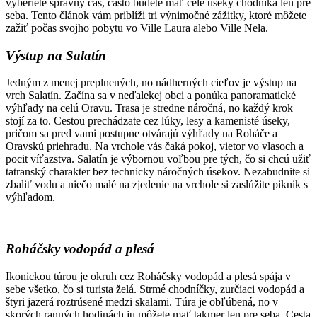
vyberiete správny čas, často budete mať celé úseky chodníka len pre
seba. Tento článok vám priblíži tri výnimočné zážitky, ktoré môžete
zažiť počas svojho pobytu vo Ville Laura alebo Ville Nela.
Výstup na Salatín
Jedným z menej preplnených, no nádherných cieľov je výstup na
vrch Salatín. Začína sa v neďalekej obci a ponúka panoramatické
výhľady na celú Oravu. Trasa je stredne náročná, no každý krok
stojí za to. Cestou prechádzate cez lúky, lesy a kamenisté úseky,
pričom sa pred vami postupne otvárajú výhľady na Roháče a
Oravskú priehradu. Na vrchole vás čaká pokoj, vietor vo vlasoch a
pocit víťazstva. Salatín je výbornou voľbou pre tých, čo si chcú užiť
tatranský charakter bez technicky náročných úsekov. Nezabudnite si
zbaliť vodu a niečo malé na zjedenie na vrchole si zaslúžite piknik s
výhľadom.
Roháčsky vodopád a plesá
Ikonickou túrou je okruh cez Roháčsky vodopád a plesá spája v
sebe všetko, čo si turista želá. Strmé chodníčky, zurčiaci vodopád a
štyri jazerá roztrúsené medzi skalami. Túra je obľúbená, no v
skorých ranných hodinách ju môžete mať takmer len pre seba. Cesta